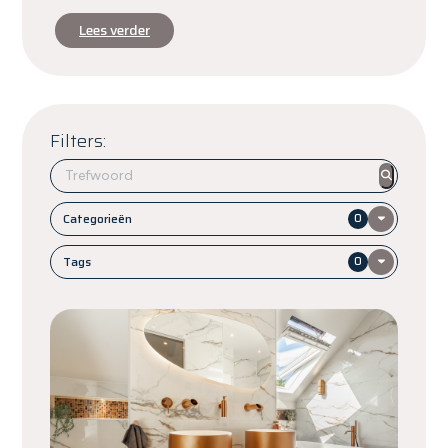
Lees verder
Filters:
Categorieën
0
Tags
0