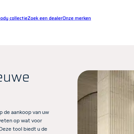
dy collectie
Zoek een dealer
Onze merken
ieuwe
op de aankoop van uw
weten op wat voor
eze tool biedt u de