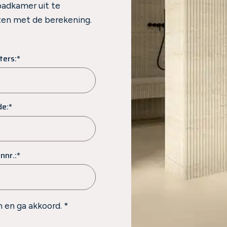
badkamer uit te
rten met de berekening.
ters:*
de:*
nnr.:*
 en ga akkoord. *