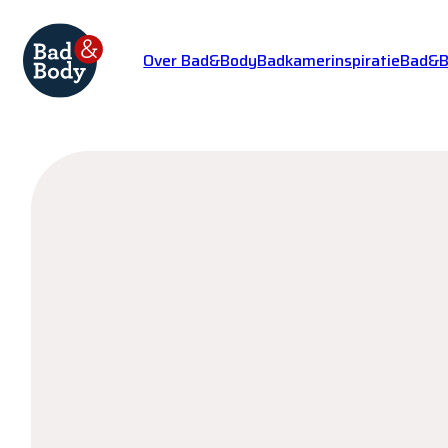
Over Bad&Body
Badkamerinspiratie
Bad&Bo