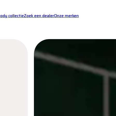
dy collectie
Zoek een dealer
Onze merken