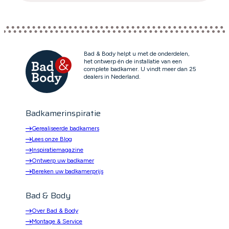
Bad & Body helpt u met de onderdelen,
het ontwerp én de installatie van een
complete badkamer. U vindt meer dan 25
dealers in Nederland.
Badkamerinspiratie
Gerealiseerde badkamers
Lees onze Blog
Inspiratiemagazine
Ontwerp uw badkamer
Bereken uw badkamerprijs
Bad & Body
Over Bad & Body
Montage & Service