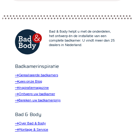
Bad & Body helpt u met de onderdelen,
het ontwerp én de installatie van een
complete badkamer. U vindt meer dan 25
dealers in Nederland.
Badkamerinspiratie
Gerealiseerde badkamers
Lees onze Blog
Inspiratiemagazine
Ontwerp uw badkamer
Bereken uw badkamerprijs
Bad & Body
Over Bad & Body
Montage & Service