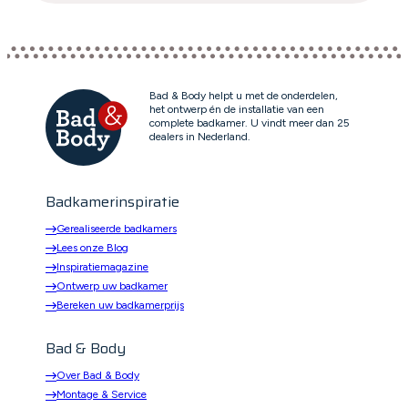
Bad & Body helpt u met de onderdelen,
het ontwerp én de installatie van een
complete badkamer. U vindt meer dan 25
dealers in Nederland.
Badkamerinspiratie
Gerealiseerde badkamers
Lees onze Blog
Inspiratiemagazine
Ontwerp uw badkamer
Bereken uw badkamerprijs
Bad & Body
Over Bad & Body
Montage & Service