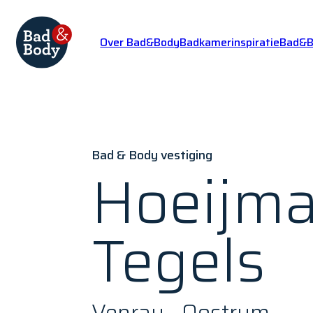
Over Bad&Body
Badkamerinspiratie
Bad&Bo
Bad & Body vestiging
Hoeijma
Tegels