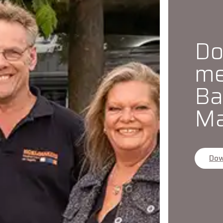
Do
me
Ba
Ma
Dow