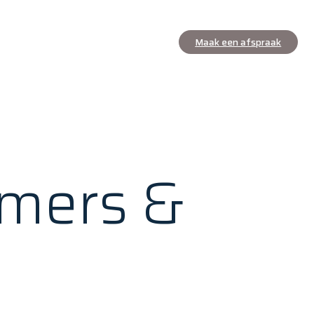
Maak een afspraak
mers &