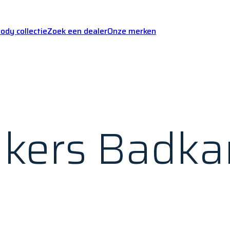
dy collectie
Zoek een dealer
Onze merken
kers Badka