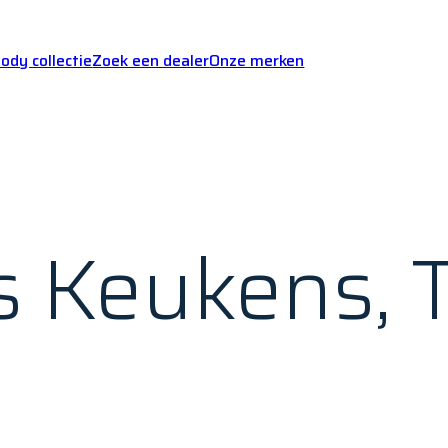
dy collectie
Zoek een dealer
Onze merken
s Keukens, 