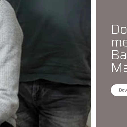
Do
me
Ba
Ma
Dow