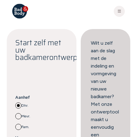
Start zelf met
Wilt u zelf
uw
aan de slag
badkamerontwerp
met de
indeling en
vormgeving
van uw
nieuwe
badkamer?
Aanhef
Met onze
Dhr.
ontwerptool
Mevr.
maakt u
eenvoudig
Fam.
een