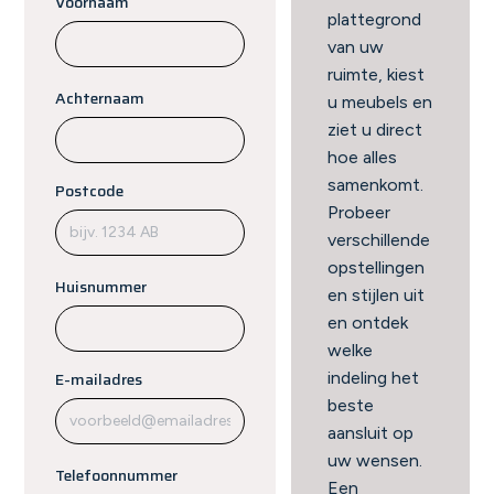
Voornaam
plattegrond
van uw
ruimte, kiest
Achternaam
u meubels en
ziet u direct
hoe alles
samenkomt.
Postcode
Probeer
verschillende
opstellingen
Huisnummer
en stijlen uit
en ontdek
welke
E-mailadres
indeling het
beste
aansluit op
uw wensen.
Telefoonnummer
Een