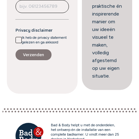
praktische én
inspirerende
manier om
uw ideeën
Privacy disclaimer
visueel te
Ik heb de privacy statement
gelezen en ga akkoord
maken,
volledig
Verzenden
afgestemd
op uw eigen
situatie.
Bad & Body helpt u met de onderdelen,
het ontwerp én de installatie van een
complete badkamer. U vindt meer dan 25