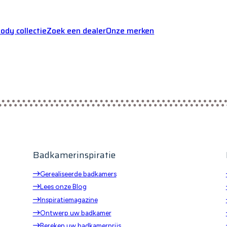
dy collectie
Zoek een dealer
Onze merken
Badkamerinspiratie
Gerealiseerde badkamers
Lees onze Blog
Inspiratiemagazine
p
Ontwerp uw badkamer
Bereken uw badkamerprijs