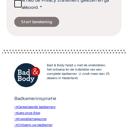
Ik heb de Privacy Statement gelezen en ga
akkoord. *
Start berekening
Bad & Body helpt u met de onderdelen,
het ontwerp én de installatie van een
complete badkamer. U vindt meer dan 25
dealers in Nederland.
Badkamerinspiratie
Gerealiseerde badkamers
Lees onze Blog
Inspiratiemagazine
Ontwerp uw badkamer