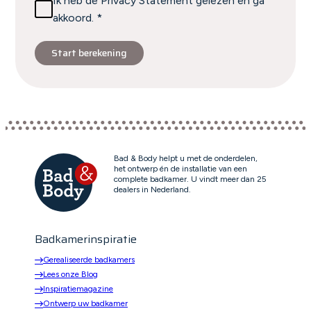
Ik heb de Privacy Statement gelezen en ga
akkoord. *
Start berekening
Bad & Body helpt u met de onderdelen,
het ontwerp én de installatie van een
complete badkamer. U vindt meer dan 25
dealers in Nederland.
Badkamerinspiratie
Gerealiseerde badkamers
Lees onze Blog
Inspiratiemagazine
Ontwerp uw badkamer