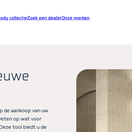
dy collectie
Zoek een dealer
Onze merken
ieuwe
op de aankoop van uw
weten op wat voor
eze tool biedt u de