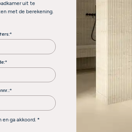
badkamer uit te
rten met de berekening.
ters:*
de:*
nnr.:*
 en ga akkoord. *