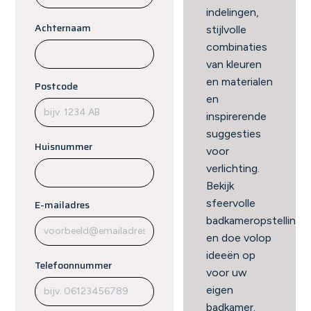
indelingen,
Achternaam
stijlvolle
combinaties
van kleuren
en materialen
Postcode
en
inspirerende
suggesties
Huisnummer
voor
verlichting.
Bekijk
sfeervolle
E-mailadres
badkameropstellinge
en doe volop
ideeën op
Telefoonnummer
voor uw
eigen
badkamer.