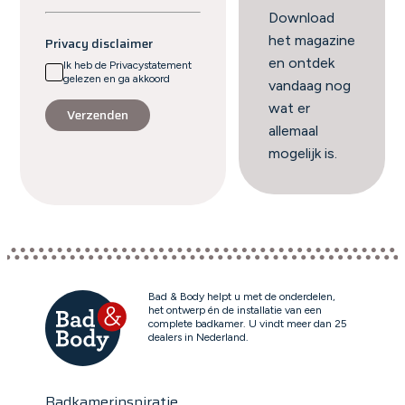
Download
het magazine
Privacy disclaimer
en ontdek
Ik heb de Privacystatement
gelezen en ga akkoord
vandaag nog
wat er
Verzenden
allemaal
mogelijk is.
Bad & Body helpt u met de onderdelen,
het ontwerp én de installatie van een
complete badkamer. U vindt meer dan 25
dealers in Nederland.
Badkamerinspiratie