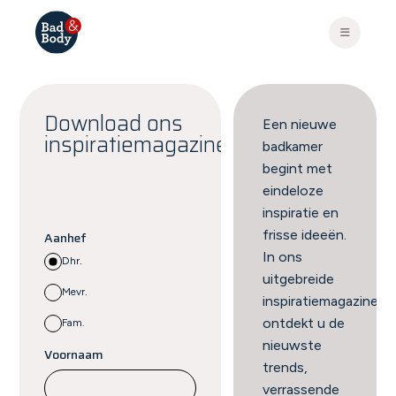
Download ons
Een nieuwe
inspiratiemagazine
badkamer
begint met
eindeloze
inspiratie en
frisse ideeën.
Aanhef
In ons
Dhr.
uitgebreide
Mevr.
inspiratiemagazine
ontdekt u de
Fam.
nieuwste
Voornaam
trends,
verrassende