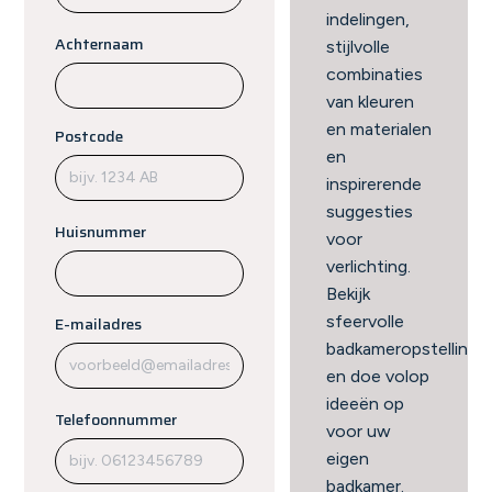
indelingen,
Achternaam
stijlvolle
combinaties
van kleuren
en materialen
Postcode
en
inspirerende
suggesties
Huisnummer
voor
verlichting.
Bekijk
sfeervolle
E-mailadres
badkameropstellinge
en doe volop
ideeën op
Telefoonnummer
voor uw
eigen
badkamer.