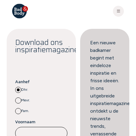
Download ons
Een nieuwe
inspiratiemagazine
badkamer
begint met
eindeloze
inspiratie en
frisse ideeën.
Aanhef
In ons
Dhr.
uitgebreide
Mevr.
inspiratiemagazine
ontdekt u de
Fam.
nieuwste
Voornaam
trends,
verrassende