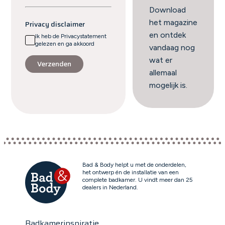
Download
het magazine
Privacy disclaimer
en ontdek
Ik heb de Privacystatement
gelezen en ga akkoord
vandaag nog
wat er
Verzenden
allemaal
mogelijk is.
Bad & Body helpt u met de onderdelen,
het ontwerp én de installatie van een
complete badkamer. U vindt meer dan 25
dealers in Nederland.
Badkamerinspiratie